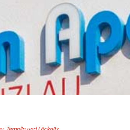
au,
Templin und
Löcknitz.