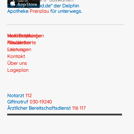
Die App "gesund.de" der Delphin
Apotheke
Prenzlau
für unterwegs.
Mein Delphin
Vorbestellungen
Notdienstsuche
Filialen
Kundenkarte
Newsletter
Leistungen
Sitemap
Kontakt
Über uns
Lageplan
Notarzt
112
Giftnotruf
030-19240
Ärztlicher Bereitschaftsdienst
116 117